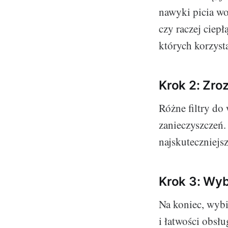
nawyki picia wo
czy raczej ciepł
których korzyst
Krok 2: Zro
Różne filtry do
zanieczyszczeń.
najskuteczniej
Krok 3: Wyb
Na koniec, wybi
i łatwości obsłu