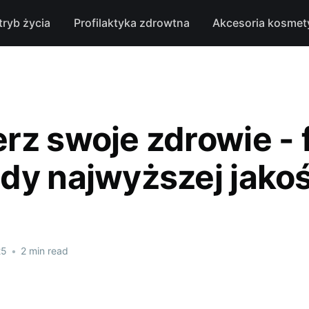
tryb życia
Profilaktyka zdrowtna
Akcesoria kosmet
rz swoje zdrowie - f
dy najwyższej jakoś
25
•
2 min read