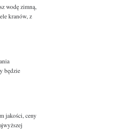
isz wodę zimną,
iele kranów, z
ania
ry będzie
m jakości, ceny
najwyższej