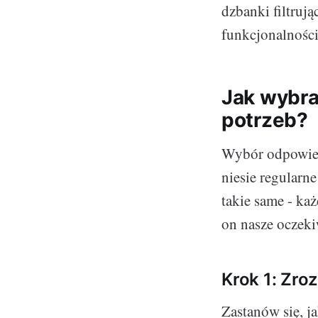
dzbanki filtrują
funkcjonalnością
Jak wybra
potrzeb?
Wybór odpowiedn
niesie regularn
takie same - ka
on nasze oczeki
Krok 1: Zro
Zastanów się, ja