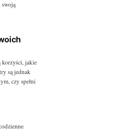
a swoją
twoich
korzyści, jakie
try są jednak
tym, czy spełni
 codzienne