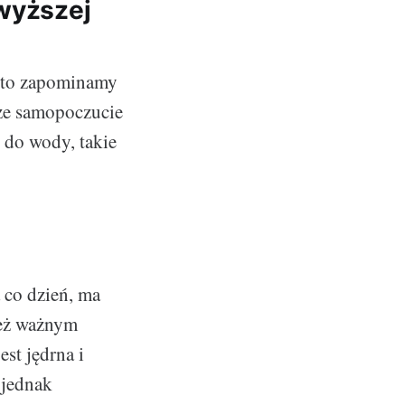
jwyższej
ęsto zapominamy
ze samopoczucie
 do wody, takie
 co dzień, ma
też ważnym
st jędrna i
 jednak