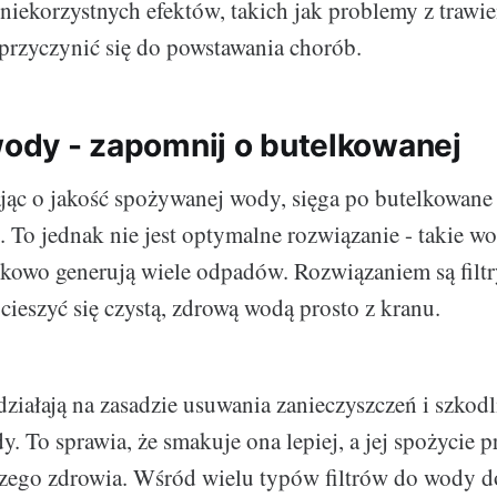
 niekorzystnych efektów, takich jak problemy z traw
 przyczynić się do powstawania chorób.
 wody - zapomnij o butelkowanej
jąc o jakość spożywanej wody, sięga po butelkowan
 To jednak nie jest optymalne rozwiązanie - takie w
tkowo generują wiele odpadów. Rozwiązaniem są filt
cieszyć się czystą, zdrową wodą prosto z kranu.
działają na zasadzie usuwania zanieczyszczeń i szkod
y. To sprawia, że smakuje ona lepiej, a jej spożycie p
szego zdrowia. Wśród wielu typów filtrów do wody 