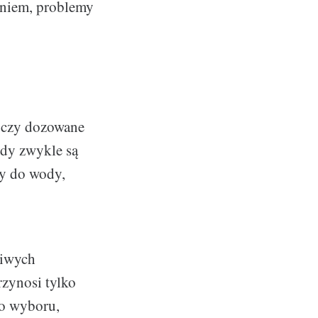
ieniem, problemy
e czy dozowane
ody zwykle są
ry do wody,
liwych
rzynosi tylko
do wyboru,