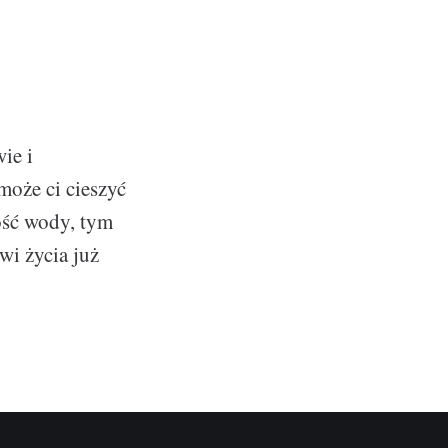
ie i
omoże ci cieszyć
kość wody, tym
wi życia już