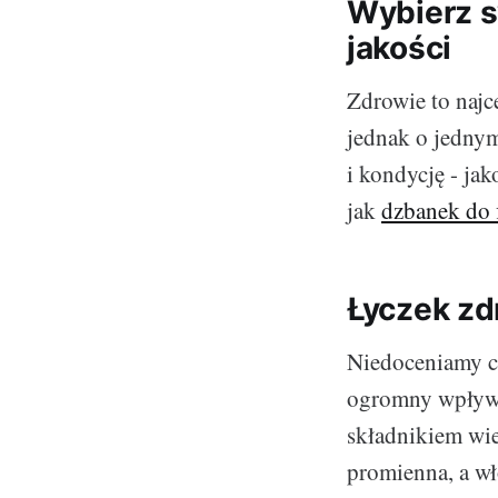
Wybierz s
jakości
Zdrowie to najc
jednak o jedny
i kondycję - ja
jak
dzbanek do f
Łyczek zd
Niedoceniamy cz
ogromny wpływ n
składnikiem wie
promienna, a wł