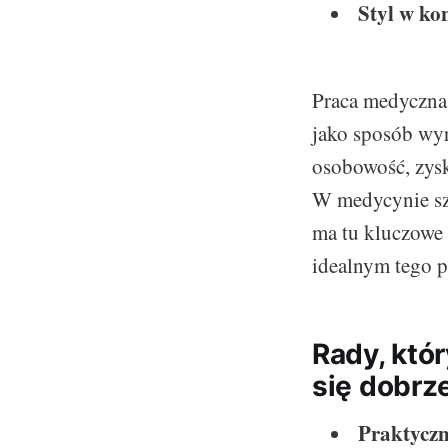
Styl w ko
Praca medyczna
jako sposób wyr
osobowość, zysk
W medycynie szc
ma tu kluczowe 
idealnym tego 
Rady, któ
się dobrz
Praktyczn