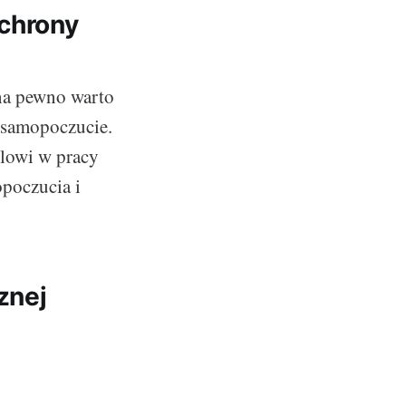
ochrony
na pewno warto
i samopoczucie.
ylowi w pracy
poczucia i
znej