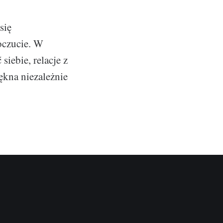
się
oczucie. W
iebie, relacje z
ękna niezależnie