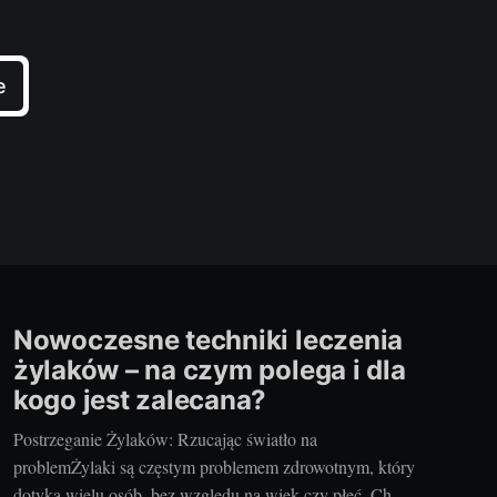
e
Nowoczesne techniki leczenia
żylaków – na czym polega i dla
kogo jest zalecana?
Postrzeganie Żylaków: Rzucając światło na
problemŻylaki są częstym problemem zdrowotnym, który
dotyka wielu osób, bez względu na wiek czy płeć. Choć