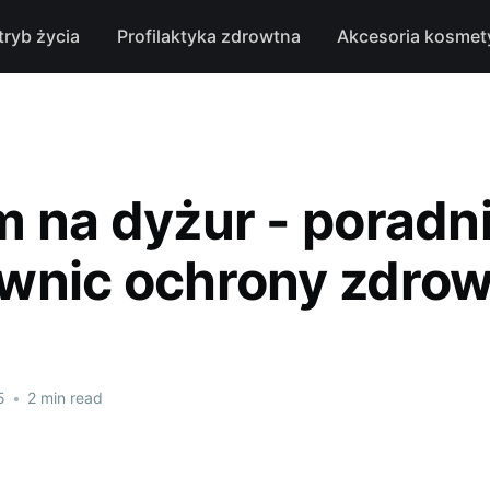
tryb życia
Profilaktyka zdrowtna
Akcesoria kosmet
m na dyżur - poradni
wnic ochrony zdrow
5
•
2 min read