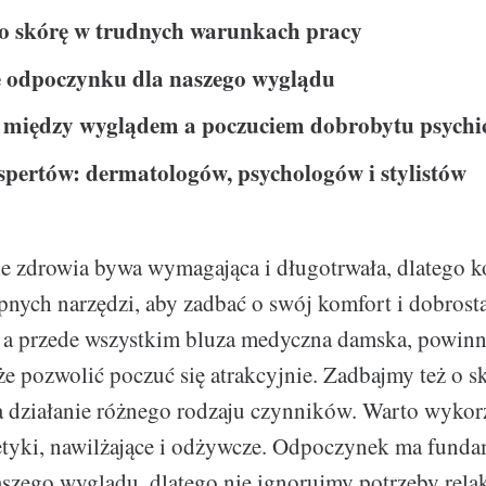
o skórę w trudnych warunkach pracy
 odpoczynku dla naszego wyglądu
 między wyglądem a poczuciem dobrobytu psychi
spertów: dermatologów, psychologów i stylistów
e zdrowia bywa wymagająca i długotrwała, dlatego k
pnych narzędzi, aby zadbać o swój komfort i dobrost
, a przede wszystkim bluza medyczna damska, powin
że pozwolić poczuć się atrakcyjnie. Zadbajmy też o s
 działanie różnego rodzaju czynników. Warto wykor
etyki, nawilżające i odżywcze. Odpoczynek ma funda
aszego wyglądu, dlatego nie ignorujmy potrzeby relak