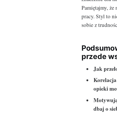
Pamiętajmy, że
pracy. Styl to n
sobie z trudnoś
Podsumowan
przede ws
Jak przeł
Korelacja
opieki me
Motywując
dbaj o sie