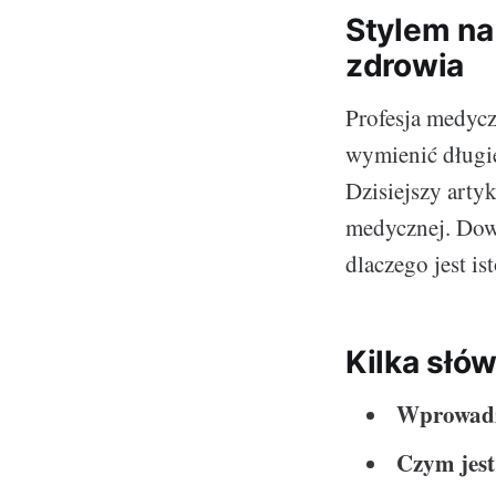
Stylem na
zdrowia
Profesja medyc
wymienić długie
Dzisiejszy arty
medycznej. Dowi
dlaczego jest i
Kilka słó
Wprowadz
Czym jest 