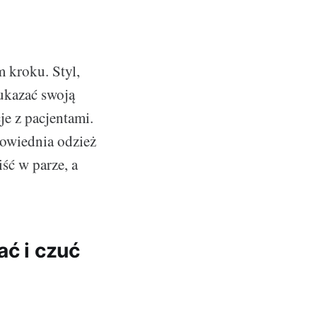
 kroku. Styl,
 ukazać swoją
je z pacjentami.
powiednia odzież
ść w parze, a
ać i czuć