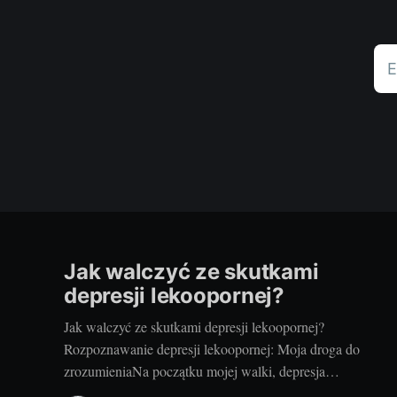
E
Jak walczyć ze skutkami
depresji lekoopornej?
Jak walczyć ze skutkami depresji lekoopornej?
Rozpoznawanie depresji lekoopornej: Moja droga do
zrozumieniaNa początku mojej walki, depresja
lekooporna wydawała się nie mieć końca. Czułam, że