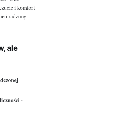
zucie i komfort
bie i radzimy
, ale
adczonej
iczności -