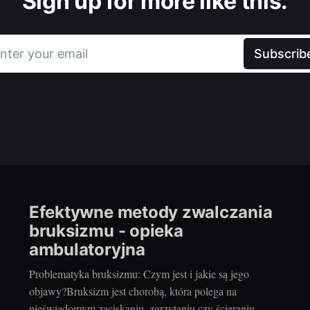
Sign up for more like this.
nter your email
Subscrib
Efektywne metody zwalczania
bruksizmu - opieka
ambulatoryjna
Problematyka bruksizmu: Czym jest i jakie są jego
objawy?Bruksizm jest chorobą, która polega na
nieświadomym zaciskaniu, zgrzytaniu czy ścieraniu