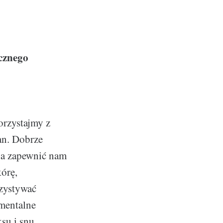
cznego
orzystajmy z
an. Dobrze
na zapewnić nam
kórę,
zystywać
mentalne
su i snu.