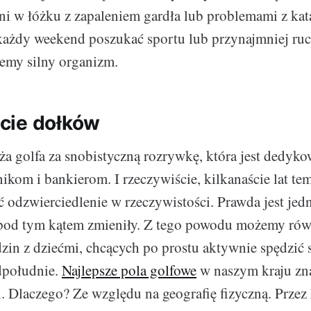
ni w łóżku z zapaleniem gardła lub problemami z kat
ażdy weekend poszukać sportu lub przynajmniej ruc
emy silny organizm.
cie dołków
a golfa za snobistyczną rozrywkę, która jest dedyko
ikom i bankierom. I rzeczywiście, kilkanaście lat te
 odzwierciedlenie w rzeczywistości. Prawda jest jedn
o pod tym kątem zmieniły. Z tego powodu możemy rów
zin z dziećmi, chcących po prostu aktywnie spędzić 
dpołudnie.
Najlepsze pola golfowe
w naszym kraju zn
ci. Dlaczego? Ze względu na geografię fizyczną. Przez