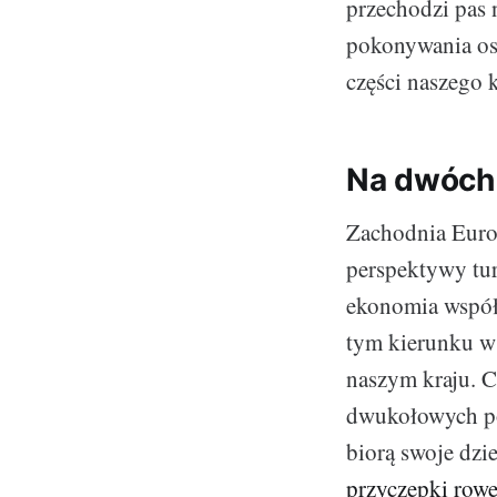
przechodzi pas 
pokonywania os
części naszego k
Na dwóch 
Zachodnia Europ
perspektywy tur
ekonomia współd
tym kierunku w
naszym kraju. C
dwukołowych po
biorą swoje dzie
przyczepki row