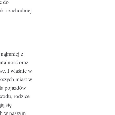
e do
k i zachodniej
ynajmniej z
ntalność oraz
we. I właśnie w
kszych miast w
dla pojazdów
wodu, rodzice
ją się
ch w naszym