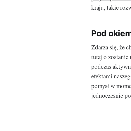
kraju, takie roz
Pod okie
Zdarza się, że c
tutaj o zostani
podczas aktywno
efektami nasze
pomysł w momen
jednocześnie po