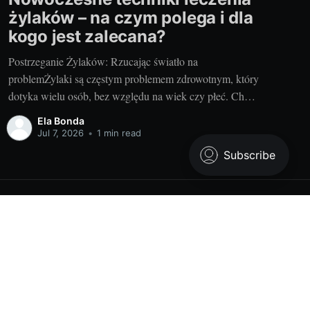
żylaków – na czym polega i dla
kogo jest zalecana?
Postrzeganie Żylaków: Rzucając światło na
problemŻylaki są częstym problemem zdrowotnym, który
dotyka wielu osób, bez względu na wiek czy płeć. Choć
często kojarzone głównie z problemem estetycznym, to
Ela Bonda
definitywnie nie jest to jedyny problem związany z tym
Jul 7, 2026
•
1 min read
schorzeniem. Żylaki to powiązane z wiekiem i siedzącym
trybem życia poszerzenie żył, głównie
Powered by Ghost