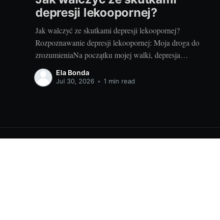
depresji lekoopornej?
Jak walczyć ze skutkami depresji lekoopornej?
Rozpoznawanie depresji lekoopornej: Moja droga do
zrozumieniaNa początku mojej walki, depresja
lekooporna wydawała się nie mieć końca. Czułam, że
Ela Bonda
znajduję się w ciemnym tunelu. Na szczęście, z czasem,
Jul 30, 2026
•
1 min read
zaczęłam rozumieć, czym jest depresja lekooporna, jakie
są jej symptomy i jak mogę z nią walczyć.
Najnowsze newsy ze świata urody i zdrowia
© 2026