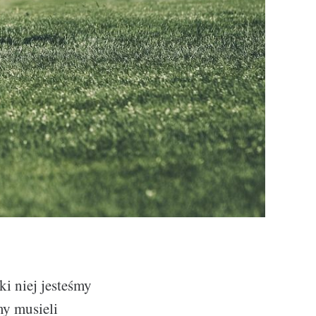
i niej jesteśmy
my musieli