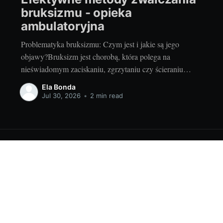
bruksizmu - opieka
ambulatoryjna
Problematyka bruksizmu: Czym jest i jakie są jego
objawy?Bruksizm jest chorobą, która polega na
nieświadomym zaciskaniu, zgrzytaniu czy ścieraniu
zębów podczas snu lub także w ciągu dnia. Ta
Ela Bonda
dolegliwość może prowadzić do poważnych problemów
Jul 30, 2026
•
2 min read
związanych z układem stomatognatycznym, m.in do
uszkodzenia szkliwa, nadwyrężenia mięśni żuchwy a
nawet deformacji