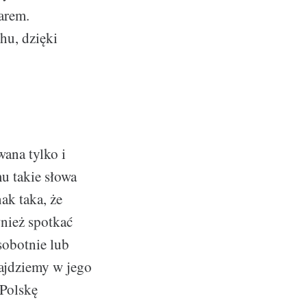
arem.
hu, dzięki
wana tylko i
mu takie słowa
ak taka, że
nież spotkać
sobotnie lub
ajdziemy w jego
 Polskę