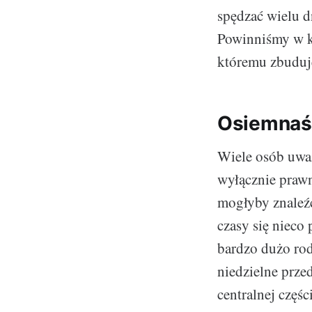
spędzać wielu d
Powinniśmy w k
któremu zbuduj
Osiemnaś
Wiele osób uważ
wyłącznie prawn
mogłyby znaleźć
czasy się niec
bardzo dużo rod
niedzielne prze
centralnej częś