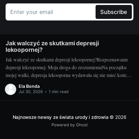
Enter your email
Subscribe
Jak walczyć ze skutkami depresji
lekoopornej?
Jak walczyć ze skutkami depresji lekoopornej?Rozpoznawanie
depresji lekoopornej: Moja droga do zrozumieniaNa początku
mojej walki, depresja lekooporna wydawała się nie mieć końca.
Czułam, że znajduję się w ciemnym tunelu. Na szczęście, z
Ela Bonda
czasem, zaczęłam rozumieć, czym jest depresja lekooporna, jakie
Jul 30, 2026
•
1 min read
są jej symptomy i jak mogę z nią walczyć.
Najnowsze newsy ze świata urody i zdrowia
© 2026
Powered by Ghost