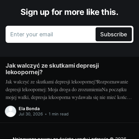
Sign up for more like this.
Enter your email
Subscribe
Jak walczyć ze skutkami depresji
lekoopornej?
Jak walczyć ze skutkami depresji lekoopornej?Rozpoznawanie
depresji lekoopornej: Moja droga do zrozumieniaNa początku
mojej walki, depresja lekooporna wydawała się nie mieć końca.
Czułam, że znajduję się w ciemnym tunelu. Na szczęście, z
Ela Bonda
czasem, zaczęłam rozumieć, czym jest depresja lekooporna, jakie
Jul 30, 2026
•
1 min read
są jej symptomy i jak mogę z nią walczyć.