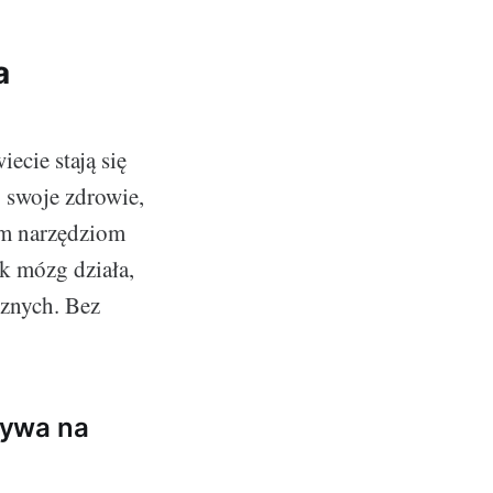
a
ecie stają się
o swoje zdrowie,
ym narzędziom
ak mózg działa,
cznych. Bez
ływa na