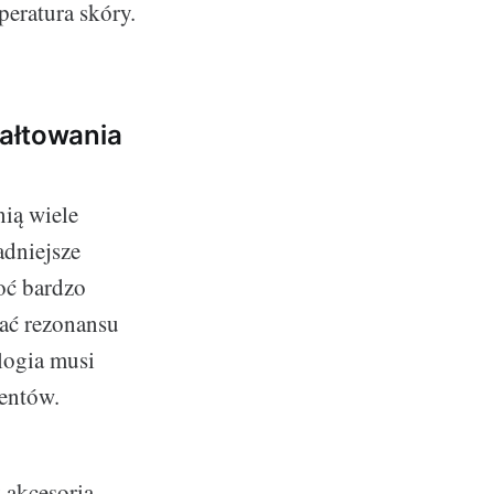
peratura skóry.
tałtowania
nią wiele
adniejsze
oć bardzo
wać rezonansu
logia musi
jentów.
k akcesoria