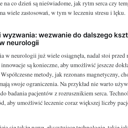
e na co dzień są nieświadome, jak rytm serca czy tem
ma wiele zastosowań, w tym w leczeniu stresu i lęku.
i wyzwania: wezwanie do dalszego ksz
 w neurologii
a w neurologii już wiele osiągnęła, nadal stoi przed 
innowacje są konieczne, aby umożliwić jeszcze dokł
 Współczesne metody, jak rezonans magnetyczny, ch
ają swoje ograniczenia. Na przykład nie warto uży
o badania pacjentów z rozrusznikiem serca. Techno
ód, aby umożliwić leczenie coraz większej liczby pac
ją się także nowe, ekscytujące technologie, takie ja