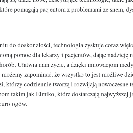
które pomagają pacjentom z problemami ze snem, dys
iu do doskonałości, technologia zyskuje coraz więks
ioną pomoc dla lekarzy i pacjentów, dając nadzieję 
chorób. Ułatwia nam życie, a dzięki innowacjom me
e możemy zapominać, że wszystko to jest możliwe dzię
zi, którzy codziennie tworzą i rozwijają nowoczesne t
mom takim jak Elmiko, które dostarczają najwyższej j
eurologów.