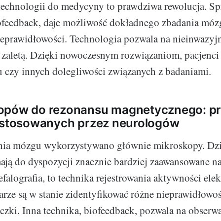
echnologii do medycyny to prawdziwa rewolucja. Sp
feedback, daje możliwość dokładnego zbadania mózg
eprawidłowości. Technologia pozwala na nieinwazyjn
ą zaletą. Dzięki nowoczesnym rozwiązaniom, pacjenci
u czy innych dolegliwości związanych z badaniami.
opów do rezonansu magnetycznego: pr
i stosowanych przez neurologów
nia mózgu wykorzystywano głównie mikroskopy. Dzi
ją do dyspozycji znacznie bardziej zaawansowane n
efalografia, to technika rejestrowania aktywności ele
arze są w stanie zidentyfikować różne nieprawidłowoś
zki. Inna technika, biofeedback, pozwala na obserwa