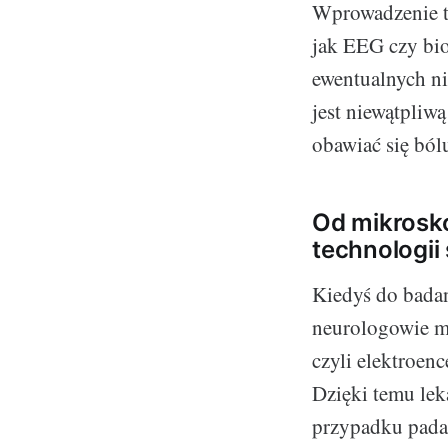
Wprowadzenie t
jak EEG czy bio
ewentualnych ni
jest niewątpliw
obawiać się ból
Od mikrosk
technologi
Kiedyś do bada
neurologowie ma
czyli elektroenc
Dzięki temu lek
przypadku padac