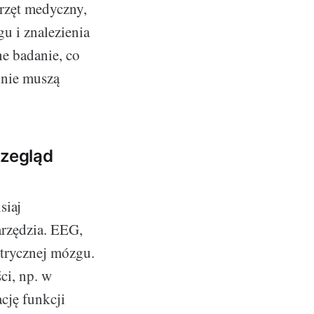
rzęt medyczny,
u i znalezienia
e badanie, co
 nie muszą
zegląd
siaj
arzędzia. EEG,
ktrycznej mózgu.
ci, np. w
cję funkcji