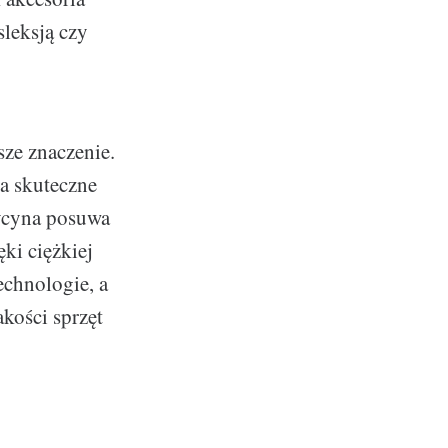
leksją czy
ze znaczenie.
na skuteczne
dycyna posuwa
ki ciężkiej
echnologie, a
akości sprzęt