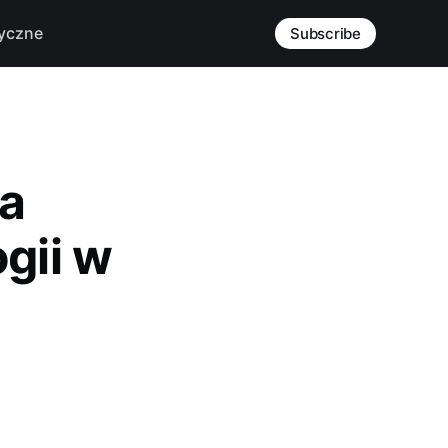
yczne
Subscribe
la
gii w