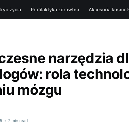
tryb życia
Profilaktyka zdrowtna
Akcesoria kosmet
zesne narzędzia d
logów: rola technolo
iu mózgu
25
•
2 min read