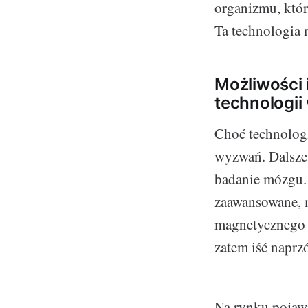
organizmu, któr
Ta technologia 
Możliwości 
technologii
Choć technologi
wyzwań. Dalsze 
badanie mózgu.
zaawansowane, m
magnetycznego d
zatem iść naprz
Na rynku pojawia