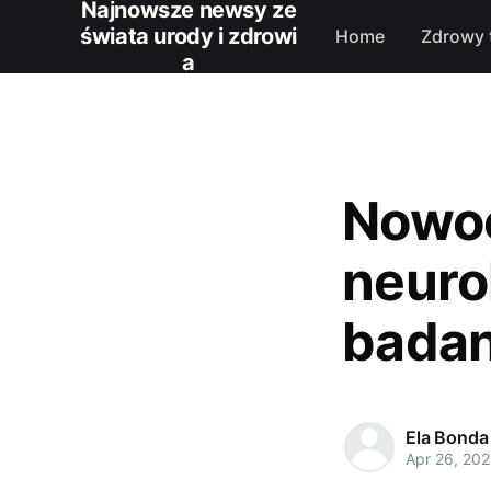
Najnowsze newsy ze
świata urody i zdrowi
Home
Zdrowy 
a
Nowoc
neuro
badan
Ela Bonda
Apr 26, 20