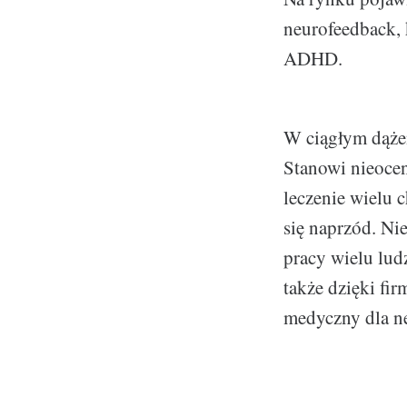
neurofeedback, 
ADHD.
W ciągłym dążen
Stanowi nieocen
leczenie wielu 
się naprzód. Ni
pracy wielu lud
także dzięki fir
medyczny dla n