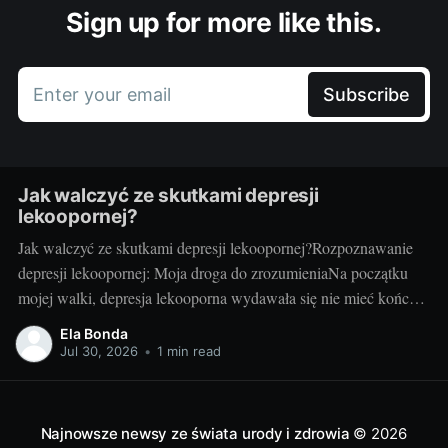
Sign up for more like this.
Enter your email
Subscribe
Jak walczyć ze skutkami depresji
lekoopornej?
Jak walczyć ze skutkami depresji lekoopornej?Rozpoznawanie
depresji lekoopornej: Moja droga do zrozumieniaNa początku
mojej walki, depresja lekooporna wydawała się nie mieć końca.
Czułam, że znajduję się w ciemnym tunelu. Na szczęście, z
Ela Bonda
czasem, zaczęłam rozumieć, czym jest depresja lekooporna, jakie
Jul 30, 2026
•
1 min read
są jej symptomy i jak mogę z nią walczyć.
Najnowsze newsy ze świata urody i zdrowia
© 2026