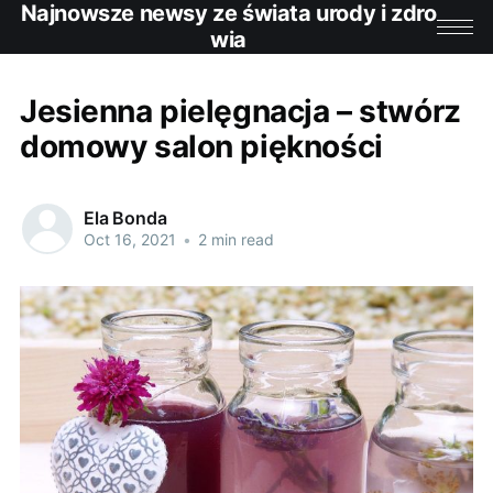
Najnowsze newsy ze świata urody i zdro
wia
Jesienna pielęgnacja – stwórz
domowy salon piękności
Ela Bonda
Oct 16, 2021
•
2 min read