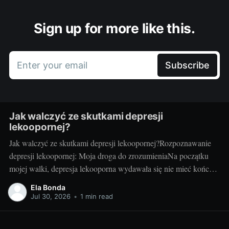
Sign up for more like this.
Enter your email
Subscribe
Jak walczyć ze skutkami depresji
lekoopornej?
Jak walczyć ze skutkami depresji lekoopornej?Rozpoznawanie
depresji lekoopornej: Moja droga do zrozumieniaNa początku
mojej walki, depresja lekooporna wydawała się nie mieć końca.
Czułam, że znajduję się w ciemnym tunelu. Na szczęście, z
Ela Bonda
czasem, zaczęłam rozumieć, czym jest depresja lekooporna, jakie
Jul 30, 2026
•
1 min read
są jej symptomy i jak mogę z nią walczyć.