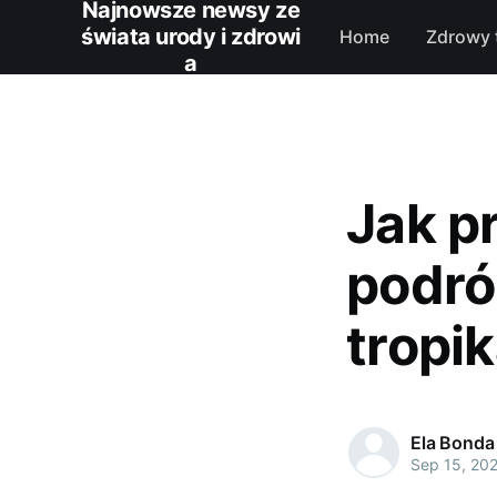
Najnowsze newsy ze
świata urody i zdrowi
Home
Zdrowy 
a
Jak p
podró
tropi
Ela Bonda
Sep 15, 20