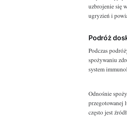
uzbrojenie się 
ugryzień i powi
Podróż dos
Podczas podróży
spożywaniu zdro
system immunolo
Odnośnie spożyw
przegotowanej l
często jest źród