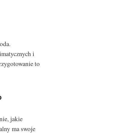
oda.
limatycznych i
rzygotowanie to
o
ie, jakie
alny ma swoje