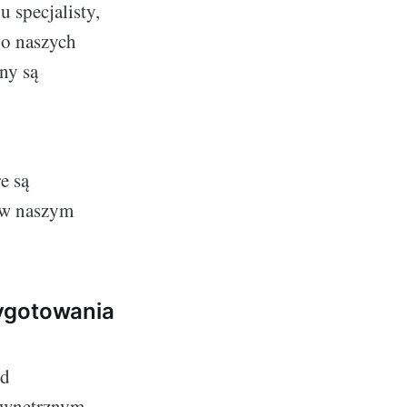
 specjalisty,
do naszych
ny są
e są
ń w naszym
zygotowania
od
zewnętrznym