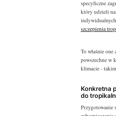
specyficzne zag
który udzieli n
indywidualnych
szczepienia tro
To właśnie one 
powszechne w kr
klimacie - takim
Konkretna 
do tropikal
Przygotowanie s
zabezpieczenia 