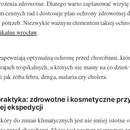
rożenia zdrowotne. Dlatego warto zaplanować wizytę u
am cennych rad i dostosuje plan ochrony zdrowotnej 
 potrzeb. Niezwykle ważnym elementem takiej ochro
pikalne wrocław
.
zapewniają optymalną ochronę przed chorobami, któr
ajach tropikalnych, a których nie mamy na co dzie
i jak żółta febra, denga, malaria czy cholera.
praktyka: zdrowotne i kosmetyczne pr
nej ekspedycji
kóry do zmian klimatycznych jest nie mniej istotne 
się przed chorobami. Skóra jest naszym pierwszym 