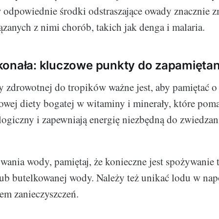
w odpowiednie środki odstraszające owady znacznie 
ązanych z nimi chorób, takich jak denga i malaria.
konała: kluczowe punkty do zapamiętan
 zdrowotnej do tropików ważne jest, aby pamiętać o
wej diety bogatej w witaminy i minerały, które po
giczny i zapewniają energię niezbędną do zwiedzan
ania wody, pamiętaj, że konieczne jest spożywanie 
ub butelkowanej wody. Należy też unikać lodu w nap
łem zanieczyszczeń.