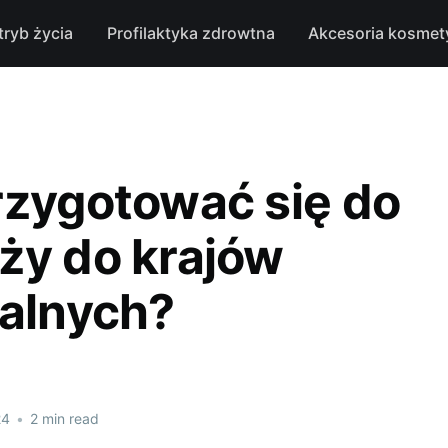
tryb życia
Profilaktyka zdrowtna
Akcesoria kosmet
rzygotować się do
ży do krajów
kalnych?
24
•
2 min read