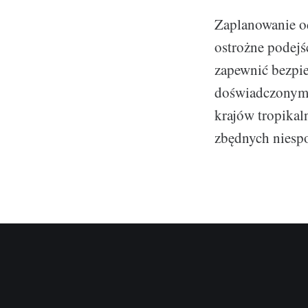
Zaplanowanie 
ostrożne podejś
zapewnić bezpie
doświadczonym p
krajów tropikal
zbędnych niesp