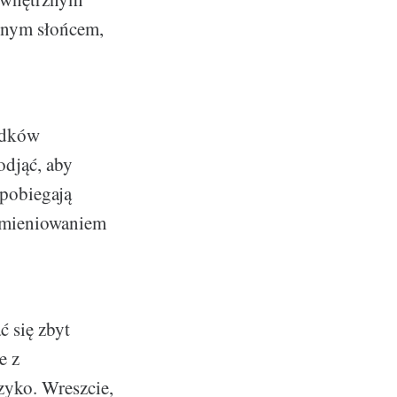
ilnym słońcem,
odków
odjąć, aby
apobiegają
omieniowaniem
ć się zbyt
e z
zyko. Wreszcie,