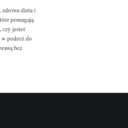
, zdrowa dieta i
które pomagają
 czy jesteś
y w podróż do
prawą bez