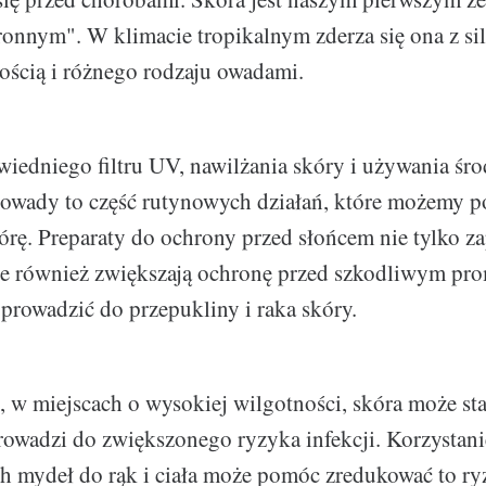
onnym". W klimacie tropikalnym zderza się ona z s
ścią i różnego rodzaju owadami.
iedniego filtru UV, nawilżania skóry i używania śr
 owady to część rutynowych działań, które możemy p
órę. Preparaty do ochrony przed słońcem nie tylko z
le również zwiększają ochronę przed szkodliwym pr
prowadzić do przepukliny i raka skóry.
, w miejscach o wysokiej wilgotności, skóra może sta
rowadzi do zwiększonego ryzyka infekcji. Korzystani
h mydeł do rąk i ciała może pomóc zredukować to ry