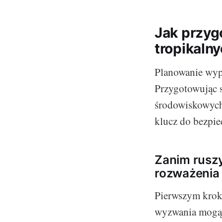
Jak przyg
tropikaln
Planowanie wyp
Przygotowując s
środowiskowych
klucz do bezpie
Zanim ruszy
rozważenia
Pierwszym kroki
wyzwania mogą 