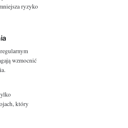
zmniejsza ryzyko
ia
 regularnym
magają wzmocnić
ia.
tylko
ojach, który