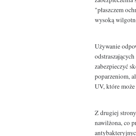
"płaszczem ochr
wysoką wilgotno
Używanie odpow
odstraszających
zabezpieczyć sk
poparzeniom, a
UV, które może 
Z drugiej strony
nawilżona, co p
antybakteryjnyc