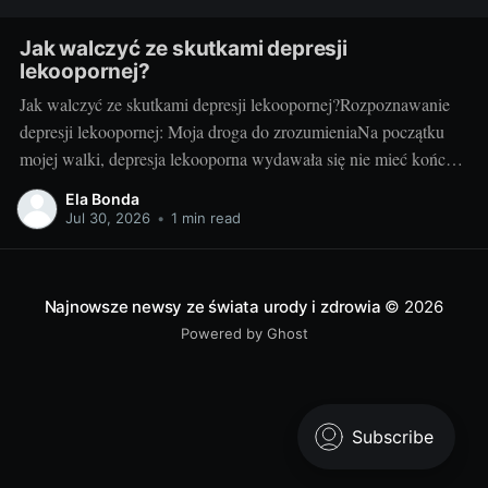
Jak walczyć ze skutkami depresji
lekoopornej?
Jak walczyć ze skutkami depresji lekoopornej?Rozpoznawanie
depresji lekoopornej: Moja droga do zrozumieniaNa początku
mojej walki, depresja lekooporna wydawała się nie mieć końca.
Czułam, że znajduję się w ciemnym tunelu. Na szczęście, z
Ela Bonda
czasem, zaczęłam rozumieć, czym jest depresja lekooporna, jakie
Jul 30, 2026
•
1 min read
są jej symptomy i jak mogę z nią walczyć.
Najnowsze newsy ze świata urody i zdrowia
© 2026
Powered by Ghost