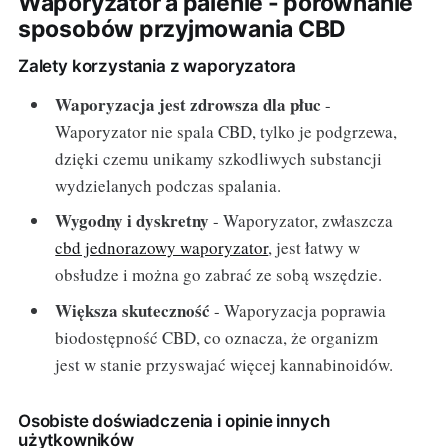
Waporyzator a palenie - porównanie
sposobów przyjmowania CBD
Zalety korzystania z waporyzatora
Waporyzacja jest zdrowsza dla płuc
-
Waporyzator nie spala CBD, tylko je podgrzewa,
dzięki czemu unikamy szkodliwych substancji
wydzielanych podczas spalania.
Wygodny i dyskretny
- Waporyzator, zwłaszcza
cbd jednorazowy waporyzator
, jest łatwy w
obsłudze i można go zabrać ze sobą wszędzie.
Większa skuteczność
- Waporyzacja poprawia
biodostępność CBD, co oznacza, że organizm
jest w stanie przyswajać więcej kannabinoidów.
Osobiste doświadczenia i opinie innych
użytkowników