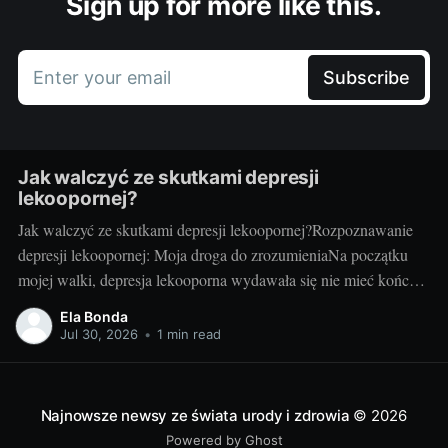
Sign up for more like this.
Enter your email
Subscribe
Jak walczyć ze skutkami depresji
lekoopornej?
Jak walczyć ze skutkami depresji lekoopornej?Rozpoznawanie
depresji lekoopornej: Moja droga do zrozumieniaNa początku
mojej walki, depresja lekooporna wydawała się nie mieć końca.
Czułam, że znajduję się w ciemnym tunelu. Na szczęście, z
Ela Bonda
czasem, zaczęłam rozumieć, czym jest depresja lekooporna, jakie
Jul 30, 2026
•
1 min read
są jej symptomy i jak mogę z nią walczyć.
Najnowsze newsy ze świata urody i zdrowia
© 2026
Powered by Ghost