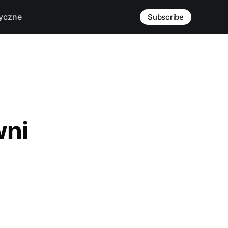
yczne
Subscribe
wni