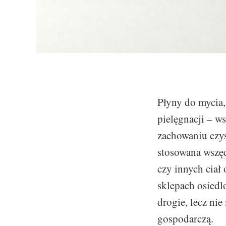
Płyny do mycia,
pielęgnacji – w
zachowaniu czys
stosowana wszęd
czy innych ciał
sklepach osiedl
drogie, lecz nie
gospodarczą.