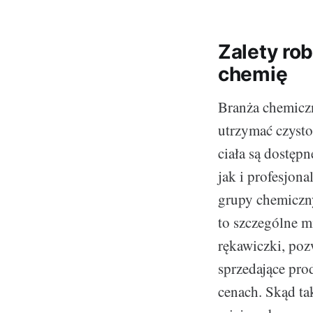
Zalety ro
chemię
Branża chemiczn
utrzymać czysto
ciała są dostęp
jak i profesjon
grupy chemiczn
to szczególne m
rękawiczki, poz
sprzedające pr
cenach. Skąd ta