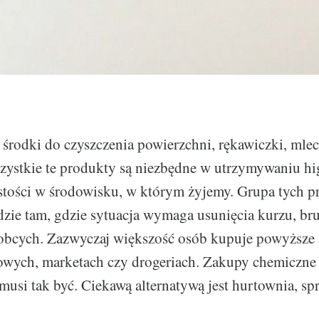
 środki do czyszczenia powierzchni, rękawiczki, mle
szystkie te produkty są niezbędne w utrzymywaniu hig
tości w środowisku, w którym żyjemy. Grupa tych p
zie tam, gdzie sytuacja wymaga usunięcia kurzu, bru
 obcych. Zazwyczaj większość osób kupuje powyższe
owych, marketach czy drogeriach. Zakupy chemiczne 
 musi tak być. Ciekawą alternatywą jest hurtownia, s