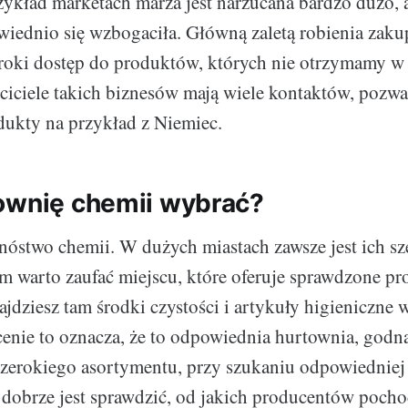
zykład marketach marża jest narzucana bardzo dużo, 
iednio się wzbogaciła. Główną zaletą robienia zak
eroki dostęp do produktów, których nie otrzymamy w
ciciele takich biznesów mają wiele kontaktów, pozwa
ukty na przykład z Niemiec.
ownię chemii wybrać?
nóstwo chemii. W dużych miastach zawsze jest ich sz
m warto zaufać miejscu, które oferuje sprawdzone p
najdziesz tam środki czystości i artykuły higieniczne 
 cenie to oznacza, że to odpowiednia hurtownia, godna
zerokiego asortymentu, przy szukaniu odpowiedniej
 dobrze jest sprawdzić, od jakich producentów poch