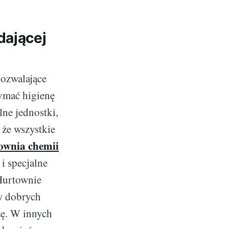
dającej
pozwalające
ymać higienę
ne jednostki,
 że wszystkie
ownia chemii
i specjalne
 Hurtownie
w dobrych
żę. W innych