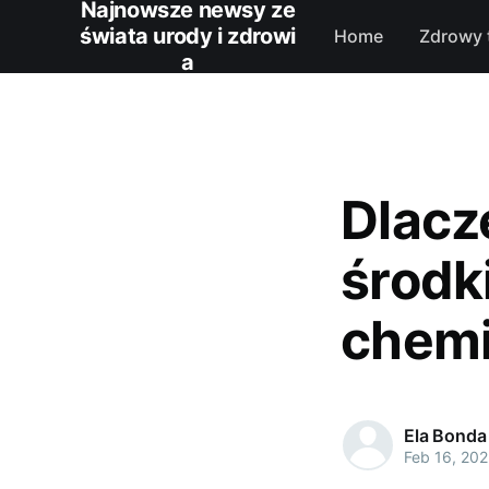
Najnowsze newsy ze
świata urody i zdrowi
Home
Zdrowy 
a
Dlacz
środk
chemi
Ela Bonda
Feb 16, 202