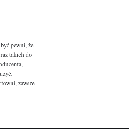
być pewni, że
raz takich do
oducenta,
 użyć.
rtowni, zawsze