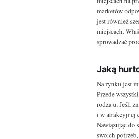
miejscach na pr
marketów odpow
jest również sz
miejscach. Właś
sprowadzać prod
Jaką hurt
Na rynku jest m
Przede wszystki
rodzaju. Jeśli z
i w atrakcyjnej
Nawiązując do s
swoich potrzeb,