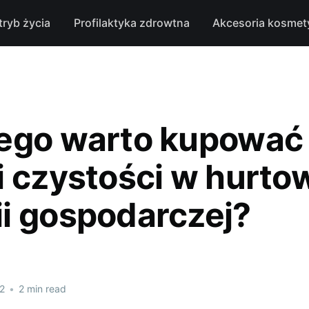
tryb życia
Profilaktyka zdrowtna
Akcesoria kosmet
ego warto kupować
i czystości w hurto
i gospodarczej?
2
•
2 min read