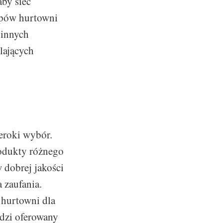
aby sieć
upów hurtowni
 innych
lających
eroki wybór.
rodukty różnego
w dobrej jakości
 zaufania.
 hurtowni dla
odzi oferowany