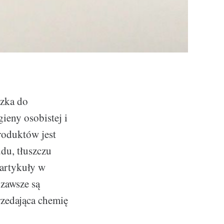
czka do
ieny osobistej i
roduktów jest
du, tłuszczu
 artykuły w
zawsze są
przedająca chemię