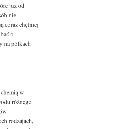
óre już od
sób nie
ą coraz chętniej
dbać o
y na półkach
z chemią w
owodu różnego
tów
ech rodzajach,