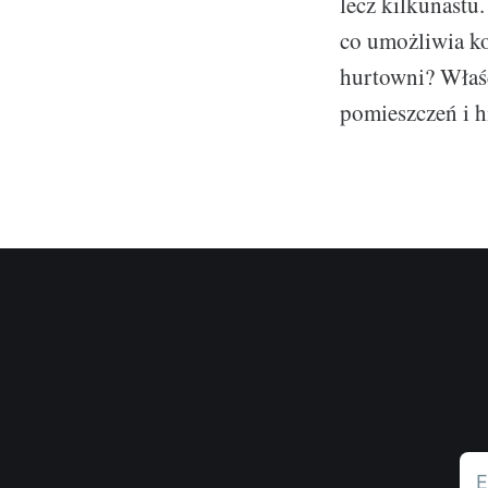
lecz kilkunastu
co umożliwia ko
hurtowni? Właśc
pomieszczeń i h
E