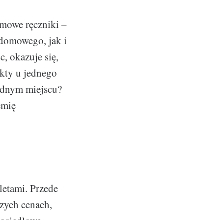
umowe ręczniki –
domowego, jak i
, okazuje się,
ukty u jednego
jednym miejscu?
emię
letami. Przede
zych cenach,