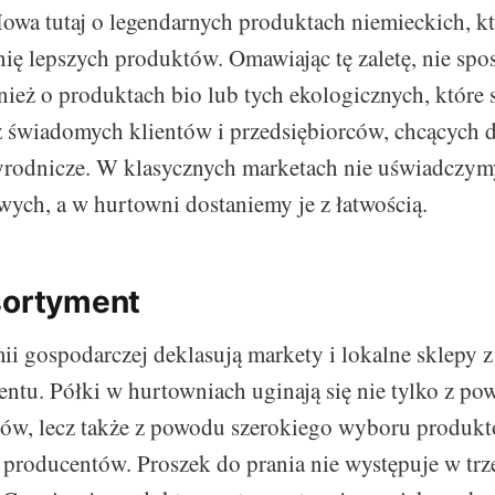
owa tutaj o legendarnych produktach niemieckich, kt
ię lepszych produktów. Omawiając tę zaletę, nie spo
eż o produktach bio lub tych ekologicznych, które s
 świadomych klientów i przedsiębiorców, chcących 
yrodnicze. W klasycznych marketach nie uświadczym
wych, a w hurtowni dostaniemy je z łatwością.
sortyment
i gospodarczej deklasują markety i lokalne sklepy 
entu. Półki w hurtowniach uginają się nie tylko z p
tów, lecz także z powodu szerokiego wyboru produk
producentów. Proszek do prania nie występuje w trz