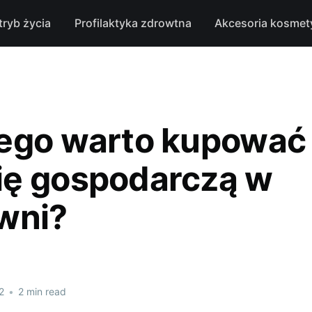
tryb życia
Profilaktyka zdrowtna
Akcesoria kosmet
ego warto kupować
ę gospodarczą w
wni?
2
•
2 min read