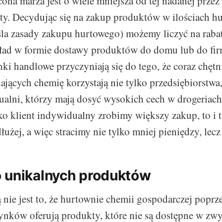
ona marża jest o wiele mniejsza od tej nadanej przez
ety. Decydując się na zakup produktów w ilościach h
la zasady zakupu hurtowego) możemy liczyć na rabat
ład w formie dostawy produktów do domu lub do fir
i handlowe przyczyniają się do tego, że coraz chętni
ających chemię korzystają nie tylko przedsiębiorstwa,
ualni, którzy mają dosyć wysokich cech w drogeriach
jako klient indywidualny zrobimy większy zakup, to i 
łużej, a więc stracimy nie tylko mniej pieniędzy, lecz
 unikalnych produktów
 nie jest to, że hurtownie chemii gospodarczej poprz
ynków oferują produkty, które nie są dostępne w zw