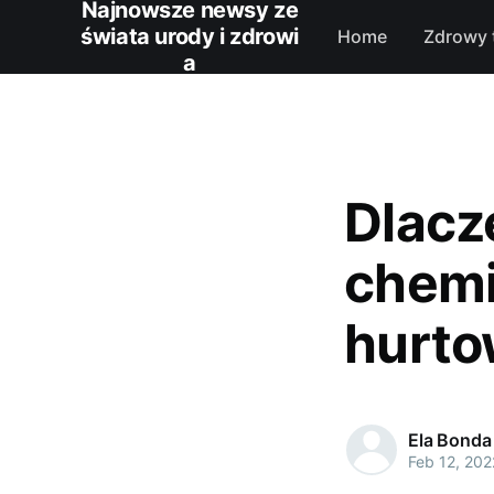
Najnowsze newsy ze
świata urody i zdrowi
Home
Zdrowy 
a
Dlacz
chemi
hurto
Ela Bonda
Feb 12, 202