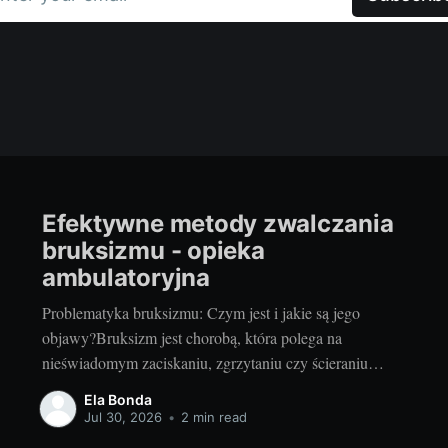
Efektywne metody zwalczania
bruksizmu - opieka
ambulatoryjna
Problematyka bruksizmu: Czym jest i jakie są jego
objawy?Bruksizm jest chorobą, która polega na
nieświadomym zaciskaniu, zgrzytaniu czy ścieraniu
zębów podczas snu lub także w ciągu dnia. Ta
Ela Bonda
dolegliwość może prowadzić do poważnych problemów
Jul 30, 2026
•
2 min read
związanych z układem stomatognatycznym, m.in do