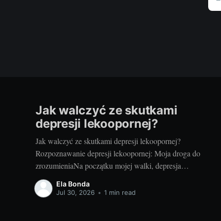
Jak walczyć ze skutkami
depresji lekoopornej?
Jak walczyć ze skutkami depresji lekoopornej?
Rozpoznawanie depresji lekoopornej: Moja droga do
zrozumieniaNa początku mojej walki, depresja
lekooporna wydawała się nie mieć końca. Czułam, że
Ela Bonda
znajduję się w ciemnym tunelu. Na szczęście, z czasem,
Jul 30, 2026
•
1 min read
zaczęłam rozumieć, czym jest depresja lekooporna, jakie
są jej symptomy i jak mogę z nią walczyć.