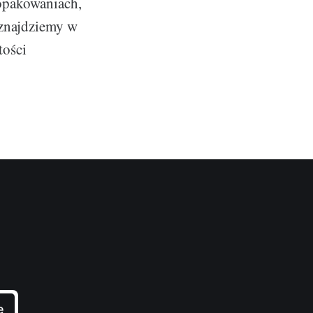
 opakowaniach,
 znajdziemy w
tości
e