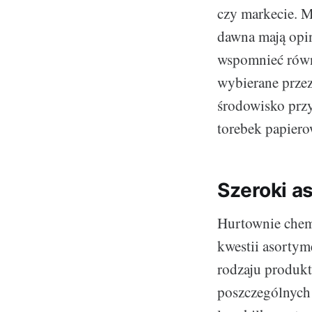
czy markecie. M
dawna mają opin
wspomnieć równi
wybierane przez
środowisko prz
torebek papiero
Szeroki a
Hurtownie chemi
kwestii asortym
rodzaju produk
poszczególnych 