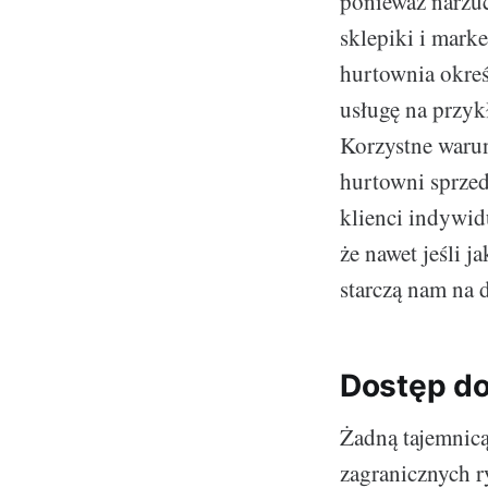
ponieważ narzuc
sklepiki i mark
hurtownia okreś
usługę na przyk
Korzystne warunk
hurtowni sprzed
klienci indywid
że nawet jeśli 
starczą nam na d
Dostęp do
Żadną tajemnicą
zagranicznych r