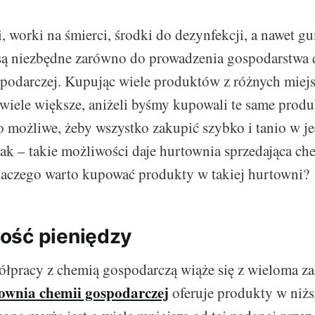
i, worki na śmierci, środki do dezynfekcji, a nawet g
 są niezbędne zarówno do prowadzenia gospodarstwa 
spodarczej. Kupując wiele produktów z różnych miejsc
 wiele większe, aniżeli byśmy kupowali te same prod
o możliwe, żeby wszystko zakupić szybko i tanio w 
tak – takie możliwości daje hurtownia sprzedająca ch
laczego warto kupować produkty w takiej hurtowni?
ość pieniędzy
łpracy z chemią gospodarczą wiąże się z wieloma za
ownia chemii gospodarczej
oferuje produkty w niżs