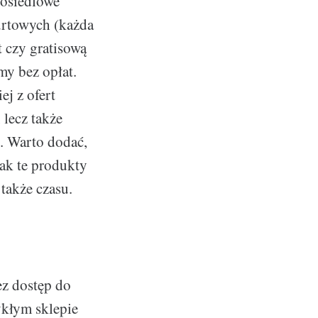
 osiedlowe
urtowych (każda
 czy gratisową
my bez opłat.
ej z ofert
 lecz także
. Warto dodać,
tak te produkty
 także czasu.
ez dostęp do
ykłym sklepie