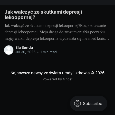
Jak walczyć ze skutkami depresji
lekoopornej?
Jak walczyć ze skutkami depresji lekoopornej?Rozpoznawanie
depresji lekoopornej: Moja droga do zrozumieniaNa początku
mojej walki, depresja lekooporna wydawała się nie mieć końca.
Czułam, że znajduję się w ciemnym tunelu. Na szczęście, z
Ela Bonda
czasem, zaczęłam rozumieć, czym jest depresja lekooporna, jakie
Jul 30, 2026
•
1 min read
są jej symptomy i jak mogę z nią walczyć.
Najnowsze newsy ze świata urody i zdrowia
© 2026
Powered by Ghost