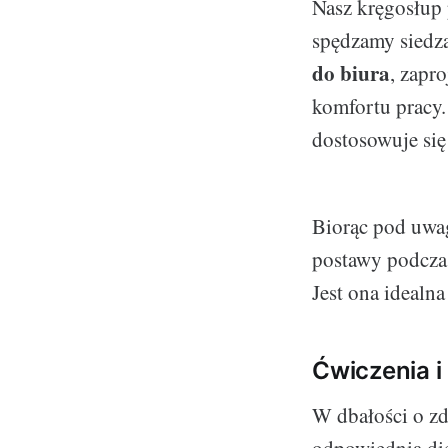
Nasz kręgosłup 
spędzamy siedz
do biura
, zapr
komfortu pracy.
dostosowuje się 
Biorąc pod uwag
postawy podczas
Jest ona idealn
Ćwiczenia i
W dbałości o zd