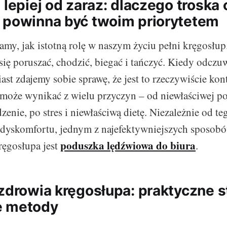
 lepiej od zaraz: dlaczego troska 
 powinna być twoim priorytetem
my, jak istotną rolę w naszym życiu pełni kręgosłup.
ę poruszać, chodzić, biegać i tańczyć. Kiedy odczu
iast zdajemy sobie sprawę, że jest to rzeczywiście kon
może wynikać z wielu przyczyn – od niewłaściwej po
zenie, po stres i niewłaściwą dietę. Niezależnie od teg
 dyskomfortu, jednym z najefektywniejszych sposob
poduszka lędźwiowa do biura
ręgosłupa jest
.
zdrowia kręgosłupa: praktyczne st
e metody