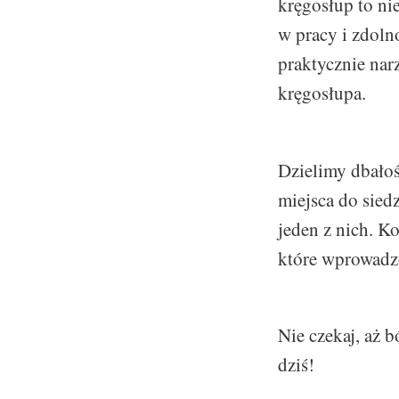
kręgosłup to ni
w pracy i zdolno
praktycznie nar
kręgosłupa.
Dzielimy dbało
miejsca do sied
jeden z nich. Ko
które wprowadzo
Nie czekaj, aż 
dziś!