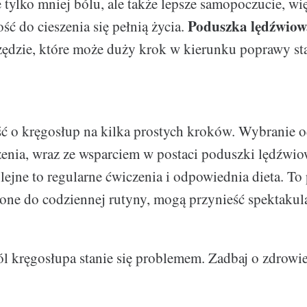
e tylko mniej bólu, ale także lepsze samopoczucie, w
Poduszka lędźwiow
ść do cieszenia się pełnią życia.
zędzie, które może duży krok w kierunku poprawy s
ść o kręgosłup na kilka prostych kroków. Wybranie
zenia, wraz ze wsparciem w postaci poduszki lędźwiow
lejne to regularne ćwiczenia i odpowiednia dieta. To
ne do codziennej rutyny, mogą przynieść spektakula
ból kręgosłupa stanie się problemem. Zadbaj o zdrowi