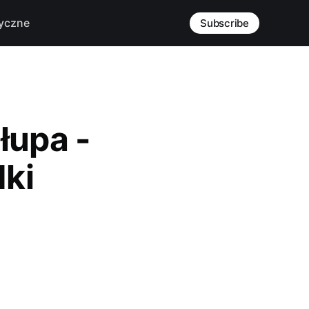
yczne
Subscribe
łupa -
dki