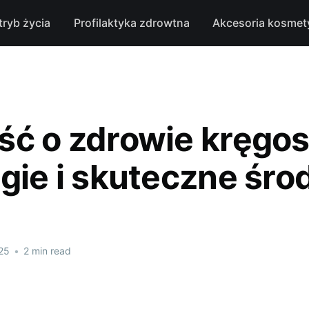
tryb życia
Profilaktyka zdrowtna
Akcesoria kosmet
ść o zdrowie kręgos
gie i skuteczne śro
25
•
2 min read