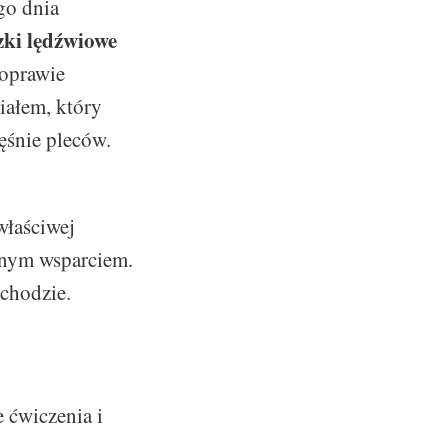
go dnia
ki lędźwiowe
poprawie
iałem, który
ięśnie pleców.
właściwej
ionym wsparciem.
ochodzie.
 ćwiczenia i