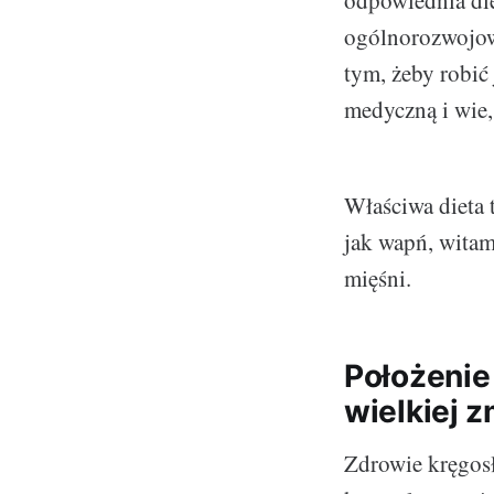
odpowiednia di
ogólnorozwojowy
tym, żeby robić 
medyczną i wie, 
Właściwa dieta 
jak wapń, witam
mięśni.
Położenie
wielkiej 
Zdrowie kręgosł