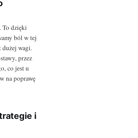
o
 To dzięki
wamy ból w tej
t dużej wagi.
stawy, przez
o, co jest u
ów na poprawę
rategie i