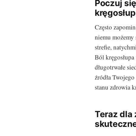
Poczuj się
kręgosłup
Często zapomina
niemu możemy si
strefie, natychm
Ból kręgosłupa 
długotrwałe sied
źródła Twojego
stanu zdrowia k
Teraz dla 
skuteczn