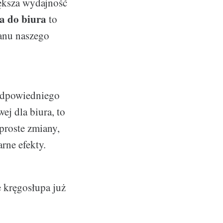
iększa wydajność
a do biura
to
tanu naszego
 odpowiedniego
ej dla biura, to
 proste zmiany,
rne efekty.
e kręgosłupa już