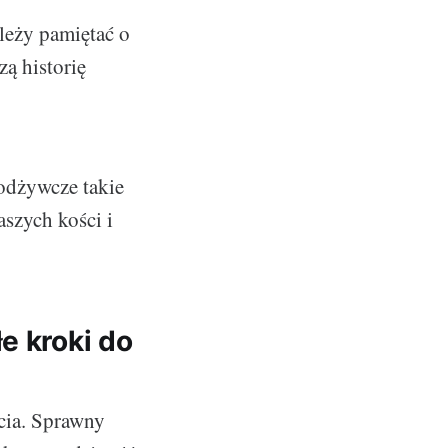
leży pamiętać o
zą historię
 odżywcze takie
szych kości i
e kroki do
cia. Sprawny