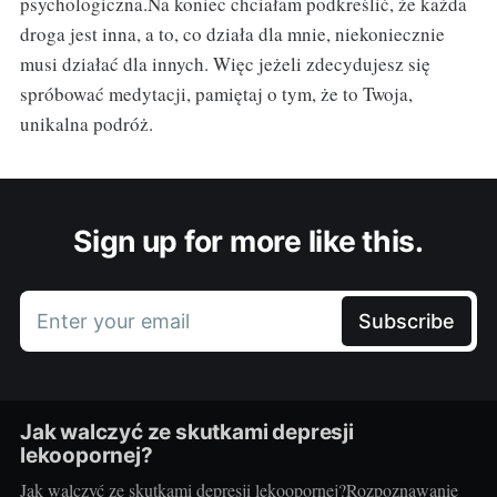
psychologiczna.Na koniec chciałam podkreślić, że każda
droga jest inna, a to, co działa dla mnie, niekoniecznie
musi działać dla innych. Więc jeżeli zdecydujesz się
spróbować medytacji, pamiętaj o tym, że to Twoja,
unikalna podróż.
Sign up for more like this.
Enter your email
Subscribe
Jak walczyć ze skutkami depresji
lekoopornej?
Jak walczyć ze skutkami depresji lekoopornej?Rozpoznawanie