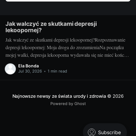
Jak walczyć ze skutkami depresji
lekoopornej?
Jak walczyć ze skutkami depresji lekoopornej?Rozpoznawanie
depresji lekoopornej: Moja droga do zrozumieniaNa początku
mojej walki, depresja lekooporna wydawała się nie mieć końca.
Czułam, że znajduję się w ciemnym tunelu. Na szczęście, z
Ela Bonda
czasem, zaczęłam rozumieć, czym jest depresja lekooporna, jakie
Jul 30, 2026
•
1 min read
są jej symptomy i jak mogę z nią walczyć.
Najnowsze newsy ze świata urody i zdrowia
© 2026
Powered by Ghost